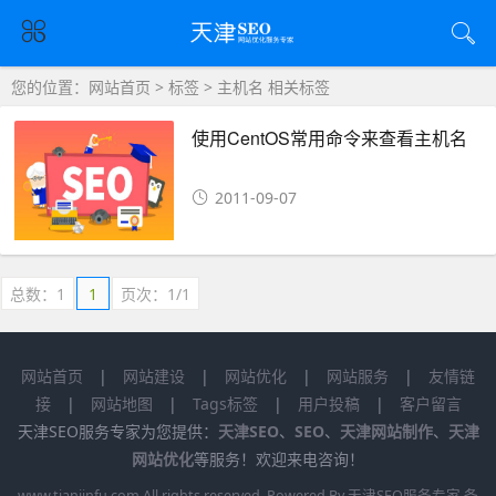
您的位置：
网站首页
>
标签
> 主机名 相关标签
使用CentOS常用命令来查看主机名
2011-09-07
总数：1
1
页次：1/1
网站首页
|
网站建设
|
网站优化
|
网站服务
|
友情链
接
|
网站地图
|
Tags标签
|
用户投稿
|
客户留言
天津SEO服务专家为您提供：
天津SEO
、
SEO
、
天津网站制作
、
天津
网站优化
等服务！欢迎来电咨询！
www.tianjinfu.com
All rights reserved. Powered By 天津SEO服务专家 备