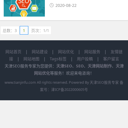
2020-08-22
总数：3
1
页次：1/1
网站首页
|
网站建设
|
网站优化
|
网站服务
|
友情链
接
|
网站地图
|
Tags标签
|
用户投稿
|
客户留言
天津SEO服务专家为您提供：
天津SEO
、
SEO
、
天津网站制作
、
天津
网站优化
等服务！欢迎来电咨询！
www.tianjinfu.com
All rights reserved. Powered By 天津SEO服务专家 备
案号：
津ICP备2022000605号