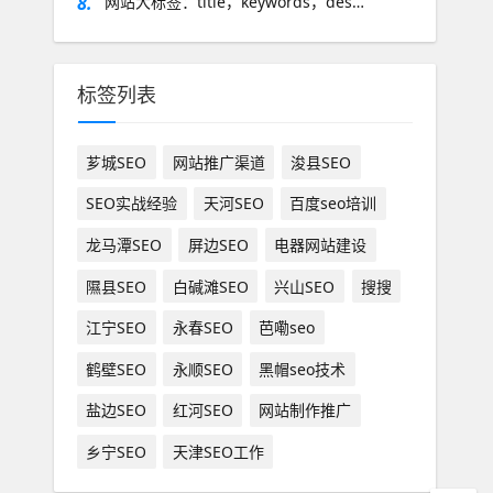
8.
网站大标签：title，keywords，des…
标签列表
芗城SEO
网站推广渠道
浚县SEO
SEO实战经验
天河SEO
百度seo培训
龙马潭SEO
屏边SEO
电器网站建设
隰县SEO
白碱滩SEO
兴山SEO
搜搜
江宁SEO
永春SEO
芭嘞seo
鹤壁SEO
永顺SEO
黑帽seo技术
盐边SEO
红河SEO
网站制作推广
乡宁SEO
天津SEO工作