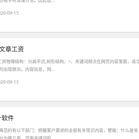
空格字符清理方法。因此这…
020-09-15
辑文章工资
章工资物理结构：分扁平式,树形结构，>、关键词频次在网页内容里面，适
的出现频次。内容信息，网…
020-09-13
计软件
典范的有以下部门：把握客户需求的全部有关常识内容，譬喻：什么是关
分为哪几类，页面关键词机…