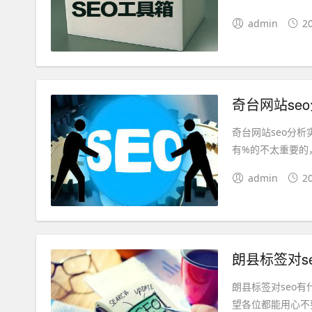
admin
2
奇台网站se
奇台网站seo分
有%的不太重要的
admin
2
朗县标签对s
朗县标签对seo
望各位都能用心不