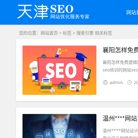
网站
您的位置：
网站首页
>
标签
> 搜索引擎 相关标签
襄阳怎样免
襄阳怎样免费建微
seo培训的网站s
admin
2
温州****网
温州****网站