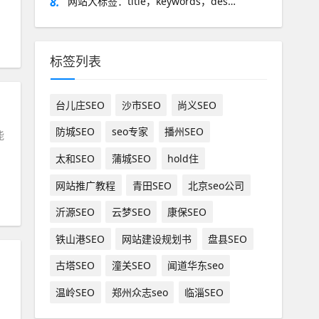
8.
网站大标签：title，keywords，des…
标签列表
台儿庄SEO
沙市SEO
尚义SEO
防城SEO
seo专家
播州SEO
能
太和SEO
蒲城SEO
hold住
网站推广教程
青田SEO
北京seo公司
沂源SEO
云梦SEO
康保SEO
铁山港SEO
网站建设规划书
盘县SEO
古塔SEO
潼关SEO
闻道华东seo
温岭SEO
郑州众志seo
临淄SEO