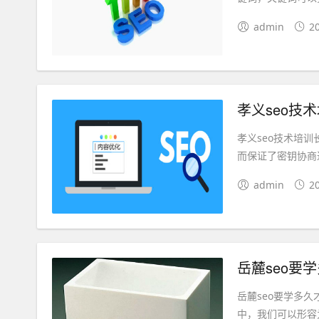
admin
2
孝义seo技
孝义seo技术培训长
而保证了密钥协商
admin
2
岳麓seo要
岳麓seo要学多
中，我们可以形容