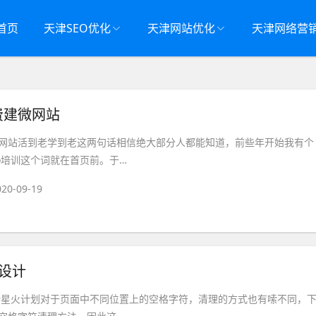
首页
天津SEO优化
天津网站优化
天津网络营
费建微网站
网站活到老学到老这两句话相信绝大部分人都能知道，前些年开始我有个
eo培训这个词就在首页前。于…
020-09-19
站设计
设计星火计划对于页面中不同位置上的空格字符，清理的方式也有嗦不同，