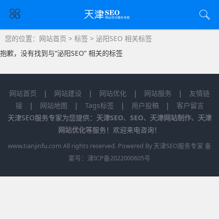
您的位置：
网站首页
>
标签
> 泌阳SEO 相关标签
抱歉，没有找到与“
泌阳SEO
” 相关的标签
网站首页
|
网站建设
|
网站优化
|
网站服务
|
友情链
接
|
网站地图
|
Tags标签
|
用户投稿
|
客户留言
天津SEO服务专家为您提供：
天津SEO
、
SEO
、
天津网站制作
、
天津
网站优化
等服务！欢迎来电咨询！
www.tianjinfu.com
All rights reserved. Powered By 天津SEO服务专家 备
案号：
津ICP备2022000605号