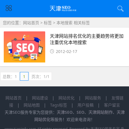
您的位置：
网站首页
>
标签
> 本地搜索 相关标签
天津网站排名优化的主要趋势将更加
注重优化本地搜索
2012-02-17
总数：1
1
页次：1/1
网站首页
|
网站建设
|
网站优化
|
网站服务
|
友情链
接
|
网站地图
|
Tags标签
|
用户投稿
|
客户留言
天津SEO服务专家为您提供：
天津SEO
、
SEO
、
天津网站制作
、
天津
网站优化
等服务！欢迎来电咨询！
www.tianjinfu.com
All rights reserved. Powered By 天津SEO服务专家 备